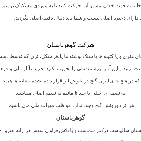
ودخانه به جهت خلاف مسیر آب حرکت کنید تا به موردی مشکوک برسید.
 دارای ذخیره اصلی نیست و شما باید دنبال دفینه اصلی بگردید.
شرکت گوهرباستان
های هنری و یا کتیبه ها یا سنگ نوشته ها یا هر شکل،اثری که توسط دس
ست نزنید
و این آثار ارزشمندملی را تخریب نکنید
تخریب آثار ملی و فرهن
 که در هبج جای ایران گنج در آغوش اثر قرار داده نشده،نشانه ها همیش
به نقطه ی اصلی یا چند تا مانده به
نقطه اصلی میباشند
هر اثر دورونش گنج وجود ندارد مواظب میراث ملی مان باشیم.
گوهرباستان
ان سالهاست درکنار شماست و با تلاش فراوان سعس در ارائه بهترین خد