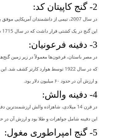
2- گنج کاپیتان کد:
در سال 2007، تیمی از دانشمندان آمریکایی موفق به پیدا کردن گنج کاپیتان کد، که شامل جواهرات و سکه‌های طلا بود، شدند.
این گنج در یک کشتی قرار داشت که در سال 1715 در نزدیکی ساحل فلوریدا غرق شد. ارزش این گنج در حدود 500 میلیون دلار بود.
3- دفینه فرعونیان:
در مصر باستان، فرعون‌ها معمولاً در زیر زمین گنج‌
که در سال 1922 توسط هوارد کارتر کشف شد. این دفینه شامل جواهرات، طلا و ارزشمندترین موجودات قدیمی در جهان بود
و ارزش آن در حدود ۶۰ میلیون دلار بود.
4- دفینه والش:
در قرن 14 میلادی، شاهزاده والش ارزشمندترین دفینه خود را در قلعه‌ای در ولز مخفی کرد.
این دفینه شامل جواهرات و طلا بود و ارزش آن در حدود ۲۲ میلیون دلار
5- گنج امپراطوری مغول: