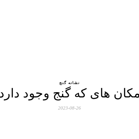
نشانه گنج
کان های که گنج وجود دارد
2023-08-26