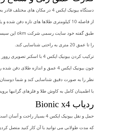
دستگاه بیونیک ایکس 4 در مکان های مختلف قادر به تشخیص اجسام است و افراد به راحتی می توانند
از فاصله 10 کیلومتری طلاها های تازه دفن شده و یا طلاهایی که مدت زیادی در زمین پنهان شده است را پیدا کنید
طبق گفته خود سایت رسمی شرکت okm این سیستم قادر است اجسام دفن شده
را تا عمق 20 متری به راحتی شناسایی کند.
ترکیب کردن بیونیک ایکس 4 با اسکنر تصویری روور یوسی کمک زیادی به خریداران این دستگاه می کنند
چون بیونیک ایکس 4 عمق و اندازه طلای دفن شده را مشخص نمی کند ولی رووریوسی می تواند عمق و اندازه هدف مورد
نظر را به صورت دقیق شناسایی کند و شما دوستان با
با اطمینان کامل به کاوش طلا و فلزهای گرانبها بروید
ردیاب Bionic x4
حمل و نقل بیونیک ایکس 4 بسیار راحت و آسان است و دارای باطری بسیار با دوامی میباشد
که مدت طولانی می توانید با آن کار کنید متصل کردن