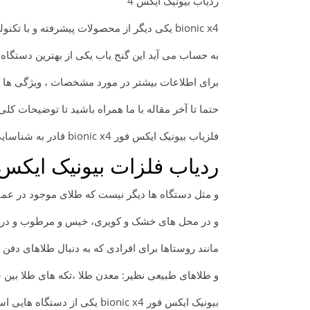
ردیاب بیونیک ایکس 4
bionic x4 یکی دیگر از محصولات پیشرفته و با تکنولوژی های مدرن شرکت او کی ام | OKM آلمان
به حساب می آید این گنج یاب یکی از بهترین دستگاه
برای اطلاعات بیشتر در مورد مشخصات ، ویژگی ها 
حتما تا آخر مقاله با ما همراه باشید تا توضیحات کلی
فلزیاب بیونیک ایکس فور bionic x4 قادر به شناسایی و ردیابی هر نوع طلایی میباشد
ردیاب فلزات بیونیک ایکس
و مثل دستگاه ها دیگر نیست که طلای موجود در عمق 
و در محل های خشک و کویری، خیس و مرطوب و در مک
مانند روستاها برای افرادی که به دنبال طلاهای د
و طلاهای طبیعی نظیر: معدن طلا ،تکه های طلا بین 
بیونیک ایکس فور bionic x4 یکی از دستگاه هایی است که طرفداران زیادی در ایران دارد